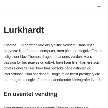
Spring
til
indhold
Lurkhardt
Thomas Lurkhardt er ikke din typiske skribent. Hans rejse
begyndte ikke foran en computer, men på et dansegulv. Fra en
tidlig alder blev Thomas draget af dansens verden. Hans
passion for bevægelse og udtryk førte ham til en karriere som
professionel danser, hvor han optrådte både nationalt og
internationalt. Han har danset i nogle af de mest prestigefyldte
teatre og med nogle af de mest anerkendte koreografer i verden.
En uventet vending
Som mange kunstnere oplevede Thomas, at livet som