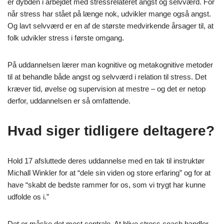
er dybden i arbejdet med stressrelateret angst og selvværd. For
når stress har stået på længe nok, udvikler mange også angst.
Og lavt selvværd er en af de største medvirkende årsager til, at
folk udvikler stress i første omgang.
På uddannelsen lærer man kognitive og metakognitive metoder
til at behandle både angst og selvværd i relation til stress. Det
kræver tid, øvelse og supervision at mestre – og det er netop
derfor, uddannelsen er så omfattende.
Hvad siger tidligere deltagere?
Hold 17 afsluttede deres uddannelse med en tak til instruktør
Michall Winkler for at “dele sin viden og store erfaring” og for at
have “skabt de bedste rammer for os, som vi trygt har kunne
udfolde os i.”
Det er måske det mest centrale. At blive stress coach handler