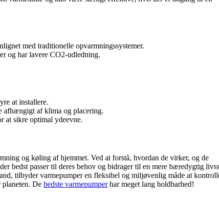
ignet med traditionelle opvarmningssystemer.
er og har lavere CO2-udledning.
e at installere.
 afhængigt af klima og placering.
 at sikre optimal ydeevne.
mning og køling af hjemmet. Ved at forstå, hvordan de virker, og de
der bedst passer til deres behov og bidrager til en mere bæredygtig livsst
til-vand, tilbyder varmepumper en fleksibel og miljøvenlig måde at kontroll
r planeten. De
bedste varmepumper
har meget lang holdbarhed!