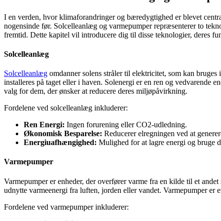
I en verden, hvor klimaforandringer og bæredygtighed er blevet centr
nogensinde før. Solcelleanlæg og varmepumper repræsenterer to teknol
fremtid. Dette kapitel vil introducere dig til disse teknologier, deres f
Solcelleanlæg
Solcelleanlæg
omdanner solens stråler til elektricitet, som kan bruges 
installeres på taget eller i haven. Solenergi er en ren og vedvarende ene
valg for dem, der ønsker at reducere deres miljøpåvirkning.
Fordelene ved solcelleanlæg inkluderer:
Ren Energi:
Ingen forurening eller CO2-udledning.
Økonomisk Besparelse:
Reducerer elregningen ved at generer
Energiuafhængighed:
Mulighed for at lagre energi og bruge d
Varmepumper
Varmepumper er enheder, der overfører varme fra en kilde til et andet
udnytte varmeenergi fra luften, jorden eller vandet. Varmepumper er
Fordelene ved varmepumper inkluderer: