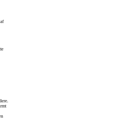
 af
te
lere.
armt
en