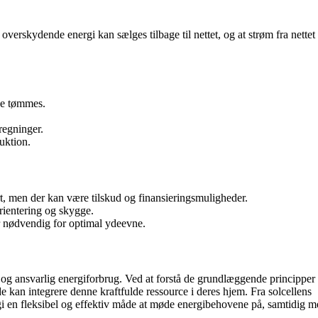
t overskydende energi kan sælges tilbage til nettet, og at strøm fra nettet
ke tømmes.
regninger.
uktion.
rt, men der kan være tilskud og finansieringsmuligheder.
orientering og skygge.
 nødvendig for optimal ydeevne.
 og ansvarlig energiforbrug. Ved at forstå de grundlæggende principper 
 kan integrere denne kraftfulde ressource i deres hjem. Fra solcellens
nergi en fleksibel og effektiv måde at møde energibehovene på, samtidig m