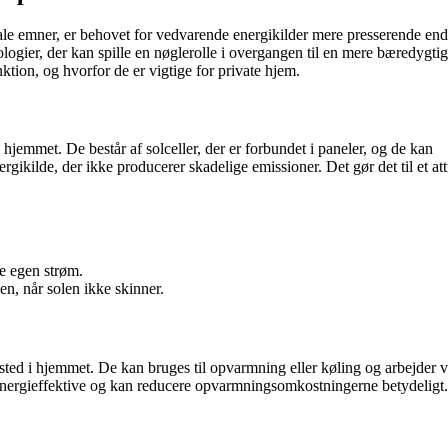
ale emner, er behovet for vedvarende energikilder mere presserende end
ogier, der kan spille en nøglerolle i overgangen til en mere bæredygtig
unktion, og hvorfor de er vigtige for private hjem.
i hjemmet. De består af solceller, der er forbundet i paneler, og de kan
rgikilde, der ikke producerer skadelige emissioner. Det gør det til et att
e egen strøm.
en, når solen ikke skinner.
 sted i hjemmet. De kan bruges til opvarmning eller køling og arbejder v
 energieffektive og kan reducere opvarmningsomkostningerne betydeligt.