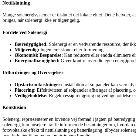
Nettilslutning
Mange solenergisystemer er tilsluttet det lokale elnet. Dette betyder, a
bruges, når solenergi ikke er tilgængelig.
Fordele ved Solenergi
Bæredygtighed:
Solenergi er en vedvarende ressource, der ik
Miljøvenlig:
Ingen emissioner eller forurening.
Økonomisk Besparelse:
Kan reducere eller endda eliminere el
Energiuafhængighed:
Giver kontrol over din egen energiprod
Udfordringer og Overvejelser
Opstartsomkostninger:
Installation af solpaneler kan være dy
Placering:
Effektiviteten af solpaneler afhænger af placering, 
Vedligeholdelse:
Regelmæssig rengøring og vedligeholdelse er
Konklusion
Solenergi repræsenterer en lovende vej fremad i jagten på bæredygtig
solenergi, kan husejere træffe informerede beslutninger om, hvordan de
fotovoltaiske effekt til nettilslutning og batterilagring, tilbyder sole
man bidrager til en renere og grønnere fremtid.