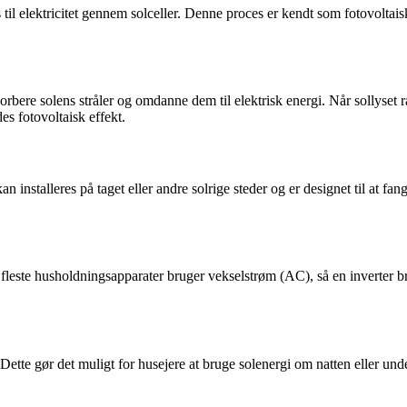
l elektricitet gennem solceller. Denne proces er kendt som fotovoltais
bsorbere solens stråler og omdanne dem til elektrisk energi. Når sollyset
es fotovoltaisk effekt.
n installeres på taget eller andre solrige steder og er designet til at fan
e fleste husholdningsapparater bruger vekselstrøm (AC), så en inverter b
 Dette gør det muligt for husejere at bruge solenergi om natten eller und