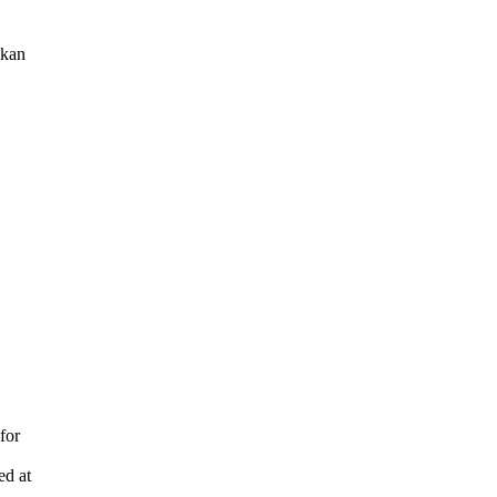
 kan
for
ed at