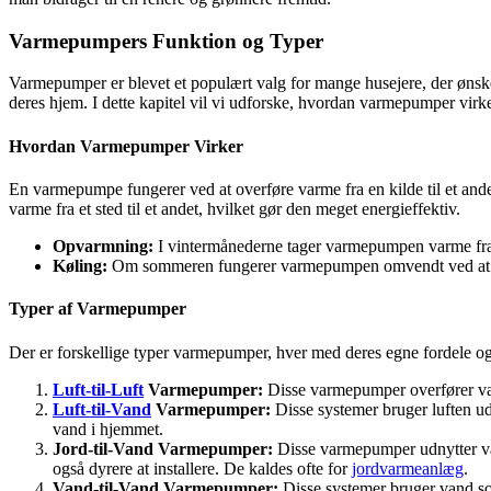
Varmepumpers Funktion og Typer
Varmepumper er blevet et populært valg for mange husejere, der ønsk
deres hjem. I dette kapitel vil vi udforske, hvordan varmepumper virker
Hvordan Varmepumper Virker
En varmepumpe fungerer ved at overføre varme fra en kilde til et andet s
varme fra et sted til et andet, hvilket gør den meget energieffektiv.
Opvarmning:
I vintermånederne tager varmepumpen varme fra j
Køling:
Om sommeren fungerer varmepumpen omvendt ved at ta
Typer af Varmepumper
Der er forskellige typer varmepumper, hver med deres egne fordele o
Luft-til-Luft
Varmepumper:
Disse varmepumper overfører varm
Luft-til-Vand
Varmepumper:
Disse systemer bruger luften ud
vand i hjemmet.
Jord-til-Vand Varmepumper:
Disse varmepumper udnytter var
også dyrere at installere. De kaldes ofte for
jordvarmeanlæg
.
Vand-til-Vand Varmepumper:
Disse systemer bruger vand som