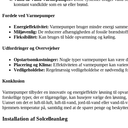
konstant vandkilde som en sø eller brønd.
Fordele ved Varmepumper
Energieffektivitet:
Varmepumper bruger mindre energi sammenl
Miljøvenlig:
De reducerer afhængigheden af fossile brændstoff
Fleksibilitet:
Kan bruges til både opvarmning og køling.
Udfordringer og Overvejelser
Opstartsomkostninger:
Nogle typer varmepumper kan være dyr
Placering og Klima:
Effektiviteten af varmepumper kan variere
Vedligeholdelse:
Regelmæssig vedligeholdelse er nødvendig for
Konklusion
Varmepumper tilbyder en innovativ og energieffektiv løsning til opvar
forskellige typer, der er tilgængelige, kan husejere vælge den løsning, 
Uanset om det er luft-til-luft, luft-til-vand, jord-til-vand eller vand-
hjemmets temperatur på, samtidig med at de sparer penge og beskytte
Installation af Solcelleanlæg