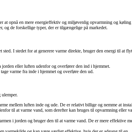
er at opnå en mere energieffektiv og miljøvenlig opvarmning og køling
, og de forskellige typer, der er tilgængelige på markedet.
ted. I stedet for at generere varme direkte, bruger den energi til at flyt
orden eller luften udenfor og overfører den ind i hjemmet.
ge varme fra inde i hjemmet og overføre den ud.
g ulemper.
e mellem luften inde og ude. De er relativt billige og nemme at instal
enfor til at varme vand, som derefter kan bruges til opvarmning eller v
men i jorden og bruger den til at varme vand. De er mere effektive m
 varmekilde og kan være særligt effektive, hvis der er adgang til en