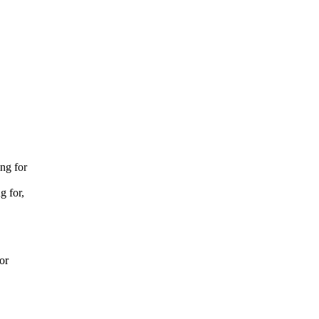
ng for
g for,
or