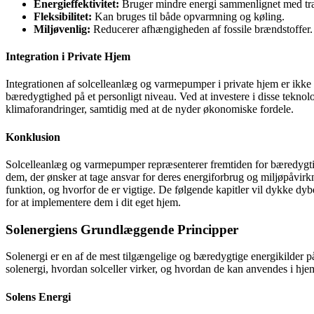
Energieffektivitet:
Bruger mindre energi sammenlignet med tra
Fleksibilitet:
Kan bruges til både opvarmning og køling.
Miljøvenlig:
Reducerer afhængigheden af fossile brændstoffer.
Integration i Private Hjem
Integrationen af solcelleanlæg og varmepumper i private hjem er ikk
bæredygtighed på et personligt niveau. Ved at investere i disse teknolo
klimaforandringer, samtidig med at de nyder økonomiske fordele.
Konklusion
Solcelleanlæg og varmepumper repræsenterer fremtiden for bæredygtig 
dem, der ønsker at tage ansvar for deres energiforbrug og miljøpåvirkni
funktion, og hvorfor de er vigtige. De følgende kapitler vil dykke dyb
for at implementere dem i dit eget hjem.
Solenergiens Grundlæggende Principper
Solenergi er en af de mest tilgængelige og bæredygtige energikilder på
solenergi, hvordan solceller virker, og hvordan de kan anvendes i hj
Solens Energi